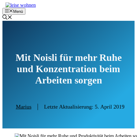
Zum
Inhalt
Menü
springen
Mit Noisli für mehr Ruhe
und Konzentration beim
Arbeiten sorgen
Marius
Letzte Aktualisierung:
5. April 2019