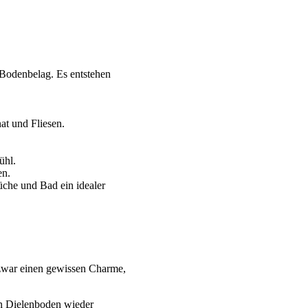
r Bodenbelag. Es entstehen
at und Fliesen.
ühl.
en.
üche und Bad ein idealer
 zwar einen gewissen Charme,
n Dielenboden wieder