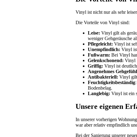
Vinyl ist nicht nur als sehr lei
Die Vorteile von Vinyl sind:
Leise:
Vinyl gilt als gerä
weniger Gehgeräusche al
Pflegeleicht:
Vinyl ist se
Unempfindlich:
Vinyl is
Fußwarm:
Bei Vinyl ha
Gelenkschonend:
Vinyl 
Griffig:
Vinyl ist deutlich
Angenehmes Gehgefühl
Antibakteriell:
Vinyl gilt
Feuchtigkeitsbeständig
Bodenbelag.
Langlebig:
Vinyl ist ein
Unsere eigenen Erf
In unserer vorherigen Wohnung 
war aber relativ empfindlich und
Bei der Sanierung unserer neu