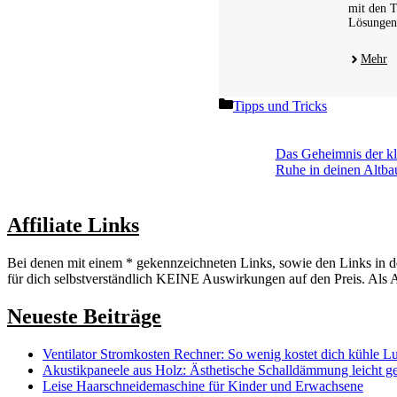
mit den T
Lösungen 
Mehr
Kategorien
Tipps und Tricks
Das Geheimnis der kl
Ruhe in deinen Altba
Affiliate Links
Bei denen mit einem * gekennzeichneten Links, sowie den Links in de
für dich selbstverständlich KEINE Auswirkungen auf den Preis. Als A
Neueste Beiträge
Ventilator Stromkosten Rechner: So wenig kostet dich kühle L
Akustikpaneele aus Holz: Ästhetische Schalldämmung leicht g
Leise Haarschneidemaschine für Kinder und Erwachsene