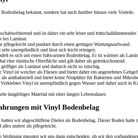
ser Bodenbelag bekannt, sondern hat auch darüber hinaus viele Vorteile.
uschabsorbierend und ist daher ein sehr leiser und trittschalldämmende
s bei Laminat.
hr pflegeleicht und punktet durch einen geringen Wartungsaufwand.
t sehr unempfindlich und lässt sich leicht reinigen.
ndelt es sich um einen fußwarmen Bodenbelag. Er ist wärmer als Lamin
hat eine elastische Oberfläche und gilt daher als gelenkschonend.
 griffiger als Laminat und dadurch nicht so rutschig.
:
Vinyl ist weicher als Fliesen und bietet daher ein angenehmes Gehgef
 als antibakteriell und bietet keine Nistplätze für Bakterien und Mikrob
: Verklebtes Vinyl ist unempfindlich gegen Wasser und daher auch in K
 sehr langlebiges Material mit einer langen Lebensdauer.
ahrungen mit Vinyl Bodenbelag
hatten wir abgeschliffene Dielen als Bodenbelag. Dieser Boden hatte
 alles andere als pflegeleicht.
en Wohnung mussten wir uns dann entscheiden, ob wir den vorhandene