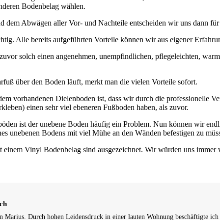
 anderen Bodenbelag wählen.
d dem Abwägen aller Vor- und Nachteile entscheiden wir uns dann für
tig. Alle bereits aufgeführten Vorteile können wir aus eigener Erfahru
e zuvor solch einen angenehmen, unempfindlichen, pflegeleichten, war
uß über den Boden läuft, merkt man die vielen Vorteile sofort.
 dem vorhandenen Dielenboden ist, dass wir durch die professionelle V
kleben) einen sehr viel ebeneren Fußboden haben, als zuvor.
nböden ist der unebene Boden häufig ein Problem. Nun können wir end
eines unebenen Bodens mit viel Mühe an den Wänden befestigen zu müs
t einem Vinyl Bodenbelag sind ausgezeichnet. Wir würden uns immer 
ch
in Marius. Durch hohen Leidensdruck in einer lauten Wohnung beschäftigte ich m