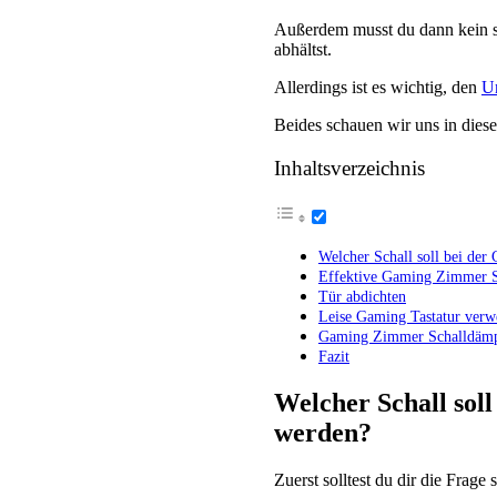
Außerdem musst du dann kein s
abhältst.
Allerdings ist es wichtig, den
U
Beides schauen wir uns in die
Inhaltsverzeichnis
Welcher Schall soll bei d
Effektive Gaming Zimmer 
Tür abdichten
Leise Gaming Tastatur ver
Gaming Zimmer Schalldäm
Fazit
Welcher Schall so
werden?
Zuerst solltest du dir die Frag