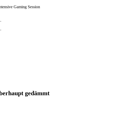
ntensive Gaming Session
.
.
überhaupt gedämmt