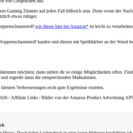
eit von Gesprächen aus.
em Gaming Zimmer auf jeden Fall hilfreich sein. Denn wenn der Nachh
zlich etwas ruhiger.
 Noppenschaumstoff
wie dieser hier bei Amazon*
ist leicht zu verarbeite
Noppenschaumstoff kaufen und diesen mit Sprühkleber an der Wand bef
mmen möchtest, dann stehen dir so einige Möglichkeiten offen. Finde
t und ergreife dann die entsprechenden Maßnahmen.
kleinen Verbesserungen recht gute Ergebnisse erzielen.
026 / Affiliate Links / Bilder von der Amazon Product Advertising API
ch
in Marius. Durch hohen Leidensdruck in einer lauten Wohnung beschäftigte ich m