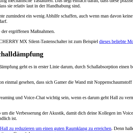
fig mechanische Tastaturen. Das liegt einfach daran, dass diese präzise
ass sie relativ laut in der Handhabung sind.
te zumindest ein wenig Abhilfe schaffen, auch wenn man davon kein
arf.
e der ergriffenen Maßnahmen.
t CHERRY MX Silent-Tastenschalter ist zum Beispiel
dieses beliebte M
halldämpfung
mpfung geht es in erster Linie darum, durch Schallabsorption einen
hon einmal gesehen, dass sich Gamer die Wand mit Noppenschaumstoff
reaming und Voice-Chat wichtig sein, wenn es darum geht Hall zu ve
so um die Verbesserung der Akustik, damit dich deine Kollegen im Voic
dlich ist.
Hall zu reduzieren um einen guten Raumklang zu erreichen
. Denn hal